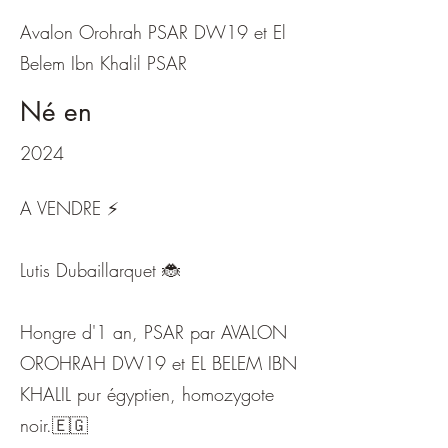
Avalon Orohrah PSAR DW19 et El
Belem Ibn Khalil PSAR
Né en
2024
A VENDRE ⚡️
Lutis Dubaillarquet 🐞
Hongre d'1 an, PSAR par AVALON
OROHRAH DW19 et EL BELEM IBN
KHALIL pur égyptien, homozygote
noir.🇪🇬